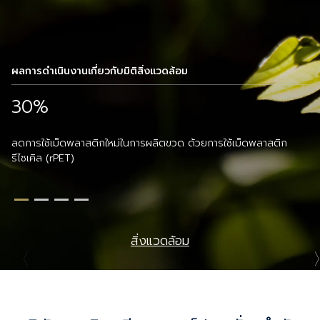
ผลการดำเนินงานเกี่ยวกับมิติสิ่งแวดล้อม
30%
ลดการใช้เม็ดพลาสติกใหม่ในการผลิตขวด ด้วยการใช้เม็ดพลาสติก
100%
5 ดาว
รีไซเคิล (rPET)
การทบทวนความเสี่ยงด้านสิทธิมนุษยชนอย่างรอบด้านของบริษัท
จากการประเมิน CGR ปี 2568 ระดับ “ดีเลิศ”
สิ่งแวดล้อม